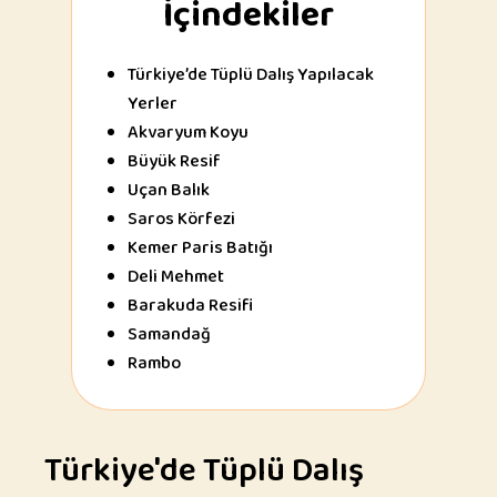
İçindekiler
Türkiye’de Tüplü Dalış Yapılacak
Yerler
Akvaryum Koyu
Büyük Resif
Uçan Balık
Saros Körfezi
Kemer Paris Batığı
Deli Mehmet
Barakuda Resifi
Samandağ
Rambo
Türkiye'de Tüplü Dalış