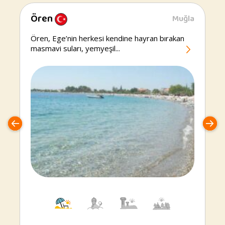
Ören
Muğla
Ören
Ören, Ege’nin herkesi kendine hayran bırakan
masmavi suları, yemyeşil...