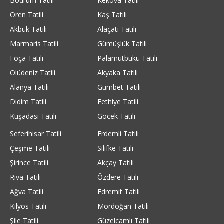
Bodrum Tatili
Kekova Tatili
Ören Tatili
Kaş Tatili
Akbük Tatili
Alaçatı Tatili
Marmaris Tatili
Gümüşlük Tatili
Foça Tatili
Palamutbükü Tatili
Ölüdeniz Tatili
Akyaka Tatili
Alanya Tatili
Gümbet Tatili
Didim Tatili
Fethiye Tatili
Kuşadası Tatili
Göcek Tatili
Seferihisar Tatili
Erdemli Tatili
Çeşme Tatili
Silifke Tatili
Şirince Tatili
Akçay Tatili
Riva Tatili
Özdere Tatili
Ağva Tatili
Edremit Tatili
Kilyos Tatili
Mordoğan Tatili
Şile Tatili
Güzelçamlı Tatili