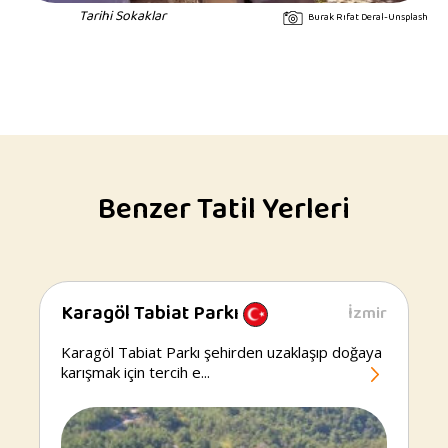
Tarihi Sokaklar
Burak Rıfat Deral-Unsplash
Benzer Tatil Yerleri
Karagöl Tabiat Parkı
İzmir
Karagöl
Tabiat
Karagöl Tabiat Parkı şehirden uzaklaşıp doğaya
Parkı
karışmak için tercih e...