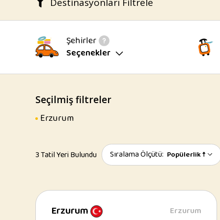
Destinasyonları Filtrele
Şehirler
Seçenekler
Seçilmiş filtreler
Erzurum
Sıralama Ölçütü:
3 Tatil Yeri Bulundu
Popülerlik ↑
Erzurum
Erzurum
Erzurum