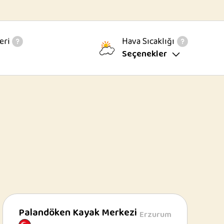
eri
Hava Sıcaklığı
Seçenekler
Palandöken Kayak Merkezi
Erzurum
Palandöken