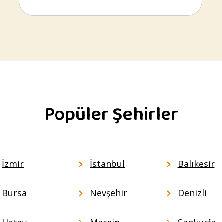
Popüler Şehirler
İzmir
İstanbul
Balıkesir
Bursa
Nevşehir
Denizli
Hatay
Mardin
Şanlıurfa