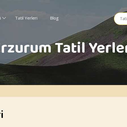
Searc
i
Tatil Yerleri
Blog
for:
rzurum Tatil Yerle
i