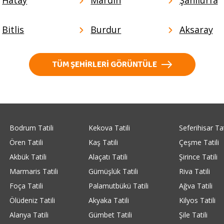
Bitlis
Burdur
Aksaray
TÜM ŞEHIRLERI GÖRÜNTÜLE
Bodrum Tatili
Kekova Tatili
Seferihisar Tat
Ören Tatili
Kaş Tatili
Çeşme Tatili
Akbük Tatili
Alaçatı Tatili
Şirince Tatili
Marmaris Tatili
Gümüşlük Tatili
Riva Tatili
Foça Tatili
Palamutbükü Tatili
Ağva Tatili
Ölüdeniz Tatili
Akyaka Tatili
Kilyos Tatili
Alanya Tatili
Gümbet Tatili
Şile Tatili