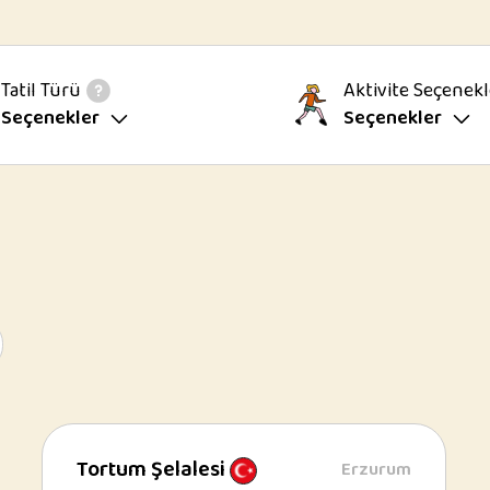
Tatil Türü
Aktivite Seçenekl
Seçenekler
Seçenekler
Tortum Şelalesi
Erzurum
Tortum