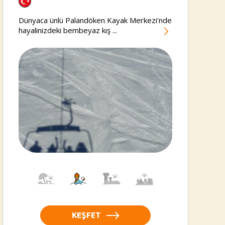
Kayak
Merkezi
Dünyaca ünlü Palandöken Kayak Merkezi'nde
hayalinizdeki bembeyaz kış ...
KEŞFET