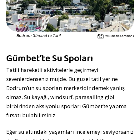
Bodrum Gümbet'te Tatil
Wikimedia Commons
Gümbet’te Su Spoları
Tatili hareketli aktivitelerle geçirmeyi
sevenlerdenseniz müjde. Bu güzel tatil yerine
Bodrum’un su sporları merkezidir demek yanlış
olmaz. Su kayağı, windsurf, parasailing gibi
birbirinden aksiyonlu sporları Gümbet’te yapma
fırsatı bulabilirsiniz.
Eğer su altındaki yaşamları incelemeyi seviyorsanız