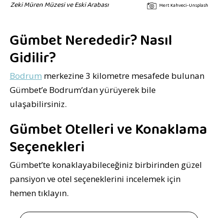
Zeki Müren Müzesi ve Eski Arabası
Mert Kahveci-Unsplash
Gümbet Nerededir? Nasıl
Gidilir?
Bodrum
merkezine 3 kilometre mesafede bulunan
Gümbet’e Bodrum’dan yürüyerek bile
ulaşabilirsiniz.
Gümbet Otelleri ve Konaklama
Seçenekleri
Gümbet’te konaklayabileceğiniz birbirinden güzel
pansiyon ve otel seçeneklerini incelemek için
hemen tıklayın.