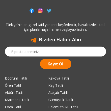
Türkiye’nin en güzel tatil yerlerini keşfedebilir, hayalinizdeki tatil
için planlamaya hemen başlayabilirsiniz.
Bizden Haber Alın
Bodrum Tatili
Kekova Tatili
Ören Tatili
Kaş Tatili
Akbük Tatili
Alaçatı Tatili
Marmaris Tatili
Gümüşlük Tatili
Foça Tatili
Palamutbükü Tatili