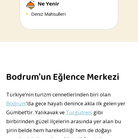
Ne Yenir
Deniz Mahsulleri
Bodrum'un Eğlence Merkezi
Türkiye’nin turizm cennetlerinden biri olan
Bodrum
’da gece hayatı denince akla ilk gelen yer
Gümbet’tir. Yalıkavak ve
Turgutreis
gibi
birbirinden güzel ilçelerin arasında yer alan bu
şirin belde hem hareketliliği hem de doğayı