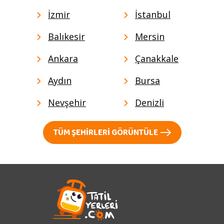
İzmir
İstanbul
Balıkesir
Mersin
Ankara
Çanakkale
Aydın
Bursa
Nevşehir
Denizli
TÜM ŞEHIRLERI GÖRÜNTÜLE