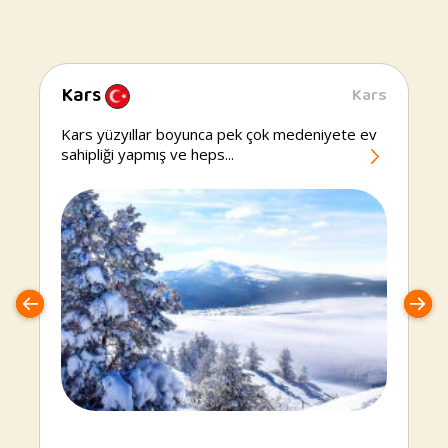
Kars
Kars
Kars
Kars yüzyıllar boyunca pek çok medeniyete ev
sahipliği yapmış ve heps...