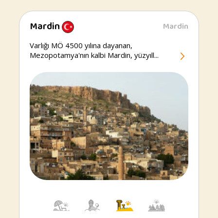
Mardin
Mardin
Mardin
Varlığı MÖ 4500 yılına dayanan,
Mezopotamya'nın kalbi Mardin, yüzyıll...