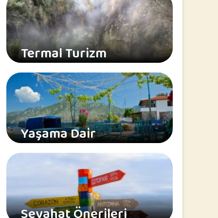
Termal Turizm
Yaşama Dair
Seyahat Önerileri