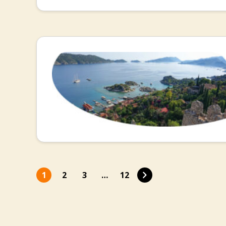
Navigation:
1
2
3
…
12
Next