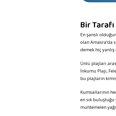
Bir Tarafı
En şanslı olduğun
olan Amasra’da su
demek hiç yanlış
Ünlü plajları ara
İnkumu Plajı, Fel
bu plajların kimi
Kumsallarının hem
en sık buluştuğu 
muhtemelen yağışl