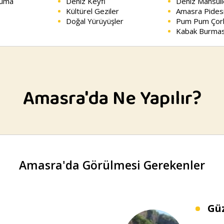
cuma
Deniz Keyfi
Deniz Mahsull
Kültürel Geziler
Amasra Pides
Doğal Yürüyüşler
Pum Pum Çor
Kabak Burmas
Amasra'da Ne Yapılır?
Amasra'da Görülmesi Gerekenler
Güz