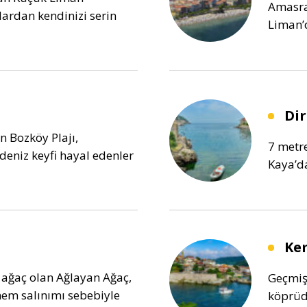
Amasra
alardan kendinizi serin
Liman’d
Dir
an Bozköy Plajı,
7 metre
deniz keyfi hayal edenler
Kaya’d
Ke
 ağaç olan Ağlayan Ağaç,
Geçmiş
nem salınımı sebebiyle
köprüde