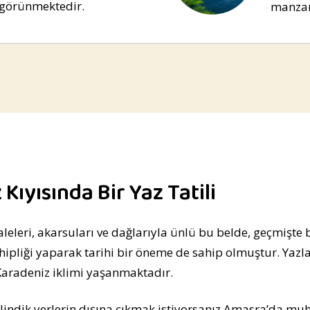
i görünmektedir.
manzar
Kıyısında Bir Yaz Tatili
laleleri, akarsuları ve dağlarıyla ünlü bu belde, geçmişte 
ipliği yaparak tarihi bir öneme de sahip olmuştur. Yazlar
Karadeniz iklimi yaşanmaktadır.
ilindik yerlerin dışına çıkmak istiyorsanız Amasra’da muh