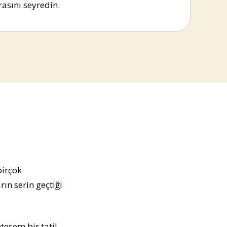
asını seyredin.
birçok
ın serin geçtiği
teşem bir tatil