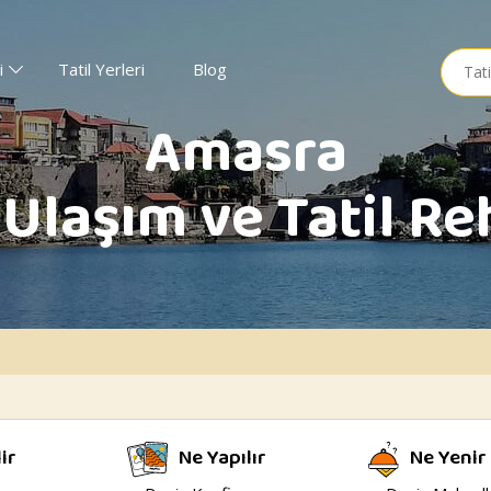
Searc
i
Tatil Yerleri
Blog
for:
Amasra
 Ulaşım ve Tatil Re
lir
Ne Yapılır
Ne Yenir