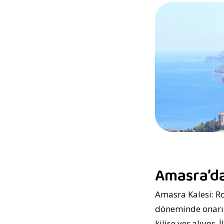
Amasra’da
Amasra Kalesi: Ro
döneminde onarıl
kilise yer alıyor.