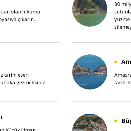
80 mily
rından olan İnkumu
sütunla
oyasıya çıkarın.
yüzme 
silemey
Am
 tarihi eseri
Amasra
utlaka gezmelisiniz.
tarihi 
ı
Büy
an Küçük Liman