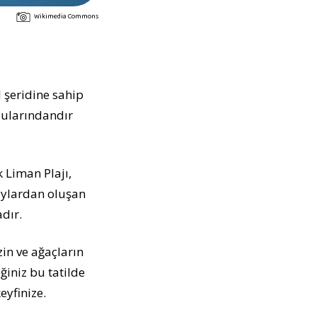
Wikimedia Commons
 şeridine sahip
sularındandır
k Liman Plajı,
koylardan oluşan
dır.
in ve ağaçların
iniz bu tatilde
yfinize.