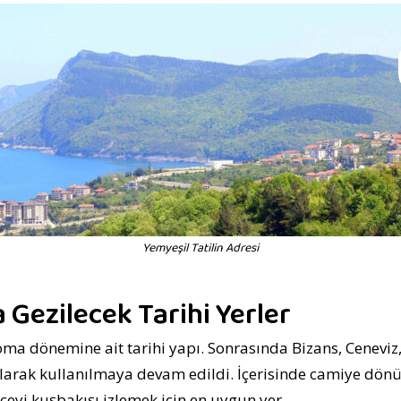
Yemyeşil Tatilin Adresi
 Gezilecek Tarihi Yerler
ma dönemine ait tarihi yapı. Sonrasında Bizans, Ceneviz
arak kullanılmaya devam edildi. İçerisinde camiye dönü
 İlçeyi kuşbakışı izlemek için en uygun yer.