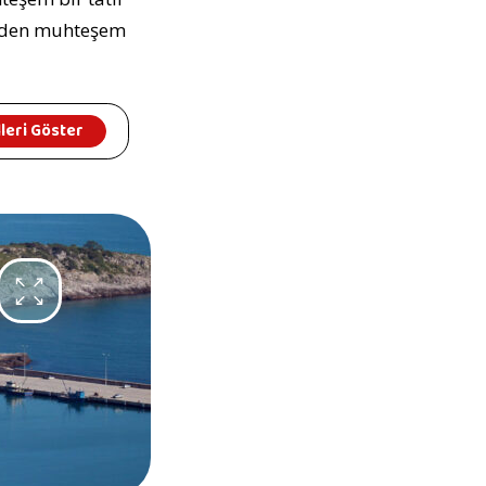
rinden muhteşem
leri Göster