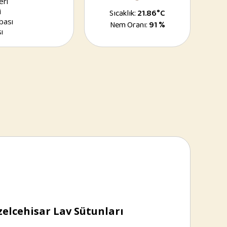
eri
i
Sıcaklık:
21.86°C
bası
Nem Oranı:
91 %
ı
elcehisar Lav Sütunları