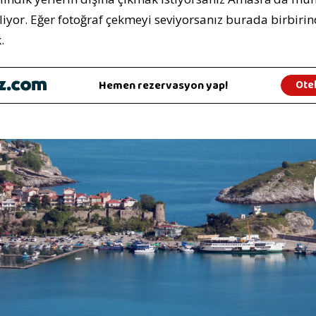
kliyor. Eğer fotoğraf çekmeyi seviyorsanız burada birbi
.
Hemen rezervasyon yap!
Otel