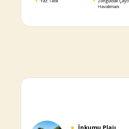
Yaz Tatili
Zonguldak Çay
Havalimanı
İnkumu Plajı