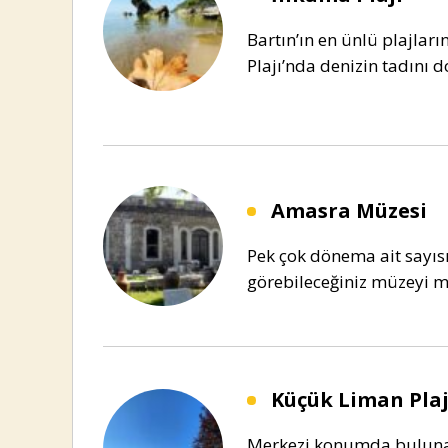
Bartın’ın en ünlü plajla
Plajı’nda denizin tadını d
Amasra Müzesi
Pek çok dönema ait sayısız
görebileceğiniz müzeyi m
Küçük Liman Plaj
Merkezi konumda bulun