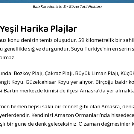
Batı Karadeniz'in En Güzel Tatil Noktası
 Yeşil Harika Plajlar
uz konu denizin temiz oluşudur. 59 kilometrelik bir sahil
 genellikle sığ ve durgundur. Suyu Türkiye’nin en serin 
 olmaz.
sında; Bozköy Plajı, Çakraz Plajı, Büyük Liman Plajı, Küçü
engit Koyu, Güzelcehisar Koyu yer alıyor. Birçoğu bakir 
si Bartın merkezde kimisi de ilçesi Amasra’da yer almakta
en hemen hepsi saklı bir cennet gibi olan Amasra, deniz
yerlerdendir. Kendinizi Amazon Ormanları’nda hissedeceğ
ı bir güne de denk geleceksiniz. O zaman değmesinler ke