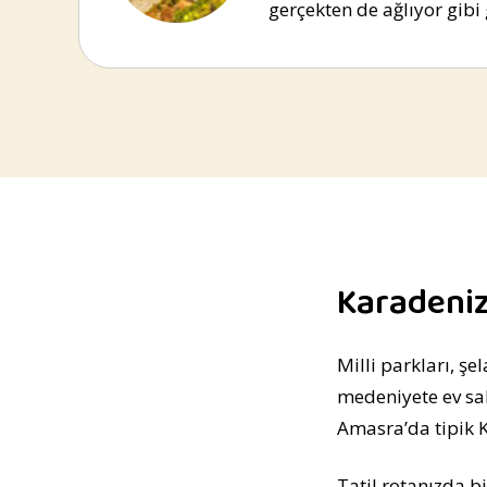
gerçekten de ağlıyor gib
Karadeniz 
Milli parkları, şe
medeniyete ev sah
Amasra’da tipik 
Tatil rotanızda b