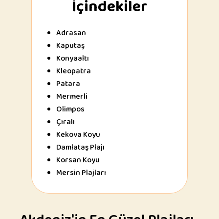
İçindekiler
Adrasan
Kaputaş
Konyaaltı
Kleopatra
Patara
Mermerli
Olimpos
Çıralı
Kekova Koyu
Damlataş Plajı
Korsan Koyu
Mersin Plajları