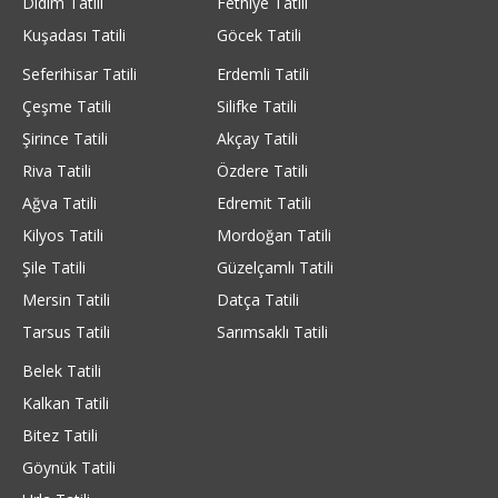
Didim Tatili
Fethiye Tatili
Kuşadası Tatili
Göcek Tatili
Seferihisar Tatili
Erdemli Tatili
Çeşme Tatili
Silifke Tatili
Şirince Tatili
Akçay Tatili
Riva Tatili
Özdere Tatili
Ağva Tatili
Edremit Tatili
Kilyos Tatili
Mordoğan Tatili
Şile Tatili
Güzelçamlı Tatili
Mersin Tatili
Datça Tatili
Tarsus Tatili
Sarımsaklı Tatili
Belek Tatili
Kalkan Tatili
Bitez Tatili
Göynük Tatili