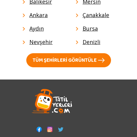
Balıkesir
Mersin
Ankara
Çanakkale
Aydın
Bursa
Nevşehir
Denizli
TÜM ŞEHIRLERI GÖRÜNTÜLE