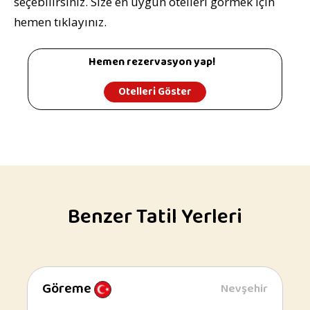
seçebilirsiniz. Size en uygun otelleri görmek için
hemen tıklayınız.
Hemen rezervasyon yap!
Otelleri Göster
Benzer Tatil Yerleri
Göreme
Nevşehir
Göreme