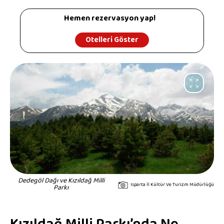
Hemen rezervasyon yap!
Otelleri Göster
Dedegöl Dağı ve Kızıldağ Milli
Isparta İl Kültür Ve Turizm Müdürlüğü
Parkı