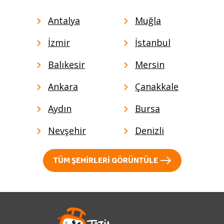
Antalya
Muğla
İzmir
İstanbul
Balıkesir
Mersin
Ankara
Çanakkale
Aydın
Bursa
Nevşehir
Denizli
TÜM ŞEHIRLERI GÖRÜNTÜLE