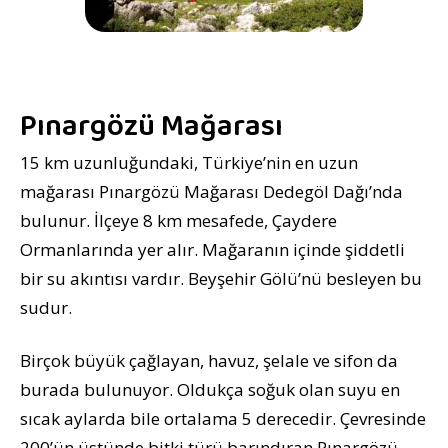
Pınargözü Mağarası
15 km uzunluğundaki, Türkiye’nin en uzun
mağarası Pınargözü Mağarası Dedegöl Dağı’nda
bulunur. İlçeye 8 km mesafede, Çaydere
Ormanlarında yer alır. Mağaranın içinde şiddetli
bir su akıntısı vardır. Beyşehir Gölü’nü besleyen bu
sudur.
Birçok büyük çağlayan, havuz, şelale ve sifon da
burada bulunuyor. Oldukça soğuk olan suyu en
sıcak aylarda bile ortalama 5 derecedir. Çevresinde
200’ün üstünde bitki türü barındıran Pınargözü