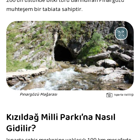
muhteşem bir tabiata sahiptir.
Pınargözü Mağarası
Isparta Valiliği
Kızıldağ Milli Parkı’na Nasıl
Gidilir?
Isparta şehir merkezine yaklaşık 100 km mesafede