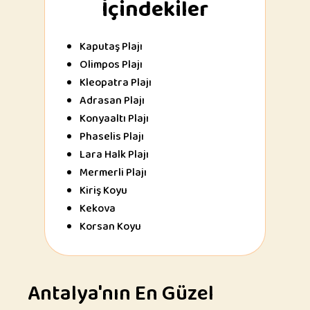
İçindekiler
Kaputaş Plajı
Olimpos Plajı
Kleopatra Plajı
Adrasan Plajı
Konyaaltı Plajı
Phaselis Plajı
Lara Halk Plajı
Mermerli Plajı
Kiriş Koyu
Kekova
Korsan Koyu
Antalya'nın En Güzel