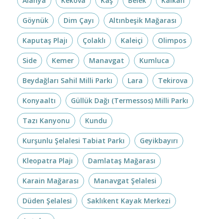
Alanya
Kekova
Kaş
Belek
Kalkan
Göynük
Dim Çayı
Altınbeşik Mağarası
Kaputaş Plajı
Çolaklı
Kaleiçi
Olimpos
Side
Kemer
Manavgat
Kumluca
Beydağları Sahil Milli Parkı
Lara
Tekirova
Konyaaltı
Güllük Dağı (Termessos) Milli Parkı
Tazı Kanyonu
Kundu
Kurşunlu Şelalesi Tabiat Parkı
Geyikbayırı
Kleopatra Plajı
Damlataş Mağarası
Karain Mağarası
Manavgat Şelalesi
Düden Şelalesi
Saklıkent Kayak Merkezi