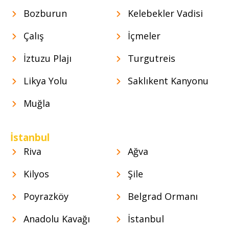
Bozburun
Kelebekler Vadisi
Çalış
İçmeler
İztuzu Plajı
Turgutreis
Likya Yolu
Saklıkent Kanyonu
Muğla
İstanbul
Riva
Ağva
Kilyos
Şile
Poyrazköy
Belgrad Ormanı
Anadolu Kavağı
İstanbul