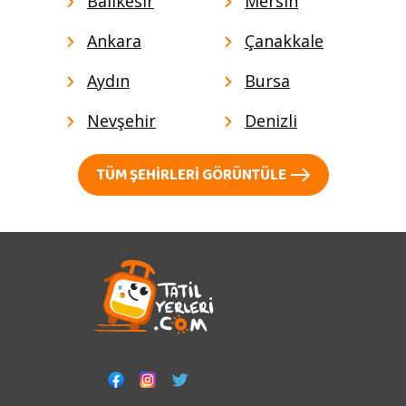
Balıkesir
Mersin
Ankara
Çanakkale
Aydın
Bursa
Nevşehir
Denizli
TÜM ŞEHIRLERI GÖRÜNTÜLE