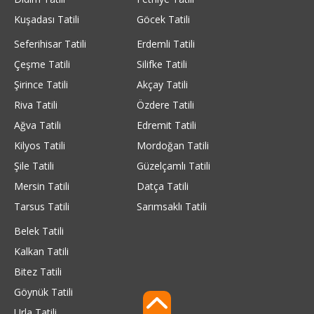
Kuşadası Tatili
Göcek Tatili
Seferihisar Tatili
Erdemli Tatili
Çeşme Tatili
Silifke Tatili
Şirince Tatili
Akçay Tatili
Riva Tatili
Özdere Tatili
Ağva Tatili
Edremit Tatili
Kilyos Tatili
Mordoğan Tatili
Şile Tatili
Güzelçamlı Tatili
Mersin Tatili
Datça Tatili
Tarsus Tatili
Sarımsaklı Tatili
Belek Tatili
Kalkan Tatili
Bitez Tatili
Göynük Tatili
Urla Tatili