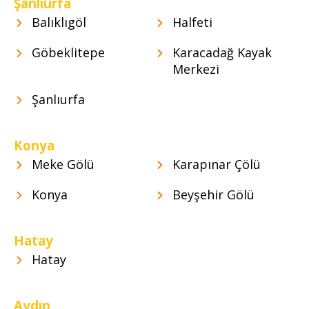
Şanlıurfa
Balıklıgöl
Halfeti
Göbeklitepe
Karacadağ Kayak
Merkezi
Şanlıurfa
Konya
Meke Gölü
Karapınar Çölü
Konya
Beyşehir Gölü
Hatay
Hatay
Aydın