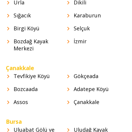
Urla
Dikili
Sığacık
Karaburun
Birgi Köyü
Selçuk
Bozdağ Kayak
İzmir
Merkezi
Çanakkale
Tevfikiye Köyü
Gökçeada
Bozcaada
Adatepe Köyü
Assos
Çanakkale
Bursa
Uluabat Gölü ve
Uludağ Kayak