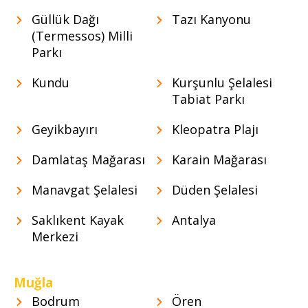
Güllük Dağı
Tazı Kanyonu
(Termessos) Milli
Parkı
Kundu
Kurşunlu Şelalesi
Tabiat Parkı
Geyikbayırı
Kleopatra Plajı
Damlataş Mağarası
Karain Mağarası
Manavgat Şelalesi
Düden Şelalesi
Saklıkent Kayak
Antalya
Merkezi
Muğla
Bodrum
Ören