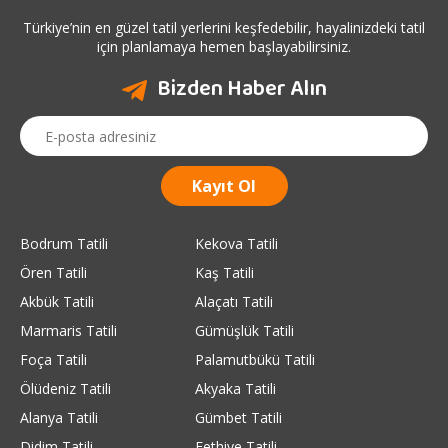
Türkiye’nin en güzel tatil yerlerini keşfedebilir, hayalinizdeki tatil
için planlamaya hemen başlayabilirsiniz.
Bizden Haber Alın
Bodrum Tatili
Kekova Tatili
Ören Tatili
Kaş Tatili
Akbük Tatili
Alaçatı Tatili
Marmaris Tatili
Gümüşlük Tatili
Foça Tatili
Palamutbükü Tatili
Ölüdeniz Tatili
Akyaka Tatili
Alanya Tatili
Gümbet Tatili
Didim Tatili
Fethiye Tatili